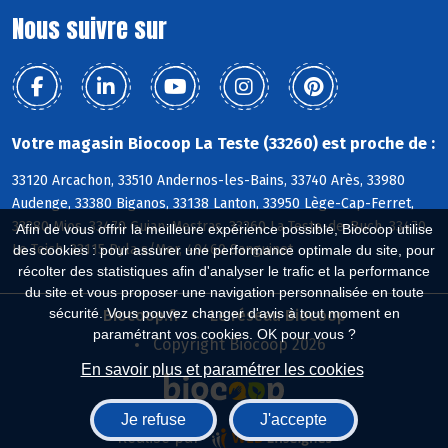
Nous suivre sur
Votre magasin Biocoop La Teste (33260) est proche de :
33120 Arcachon, 33510 Andernos-les-Bains, 33740 Arès, 33980
Audenge, 33380 Biganos, 33138 Lanton, 33950 Lège-Cap-Ferret,
33380 Mios, 33470 Gujan-Mestras, 33260 La Teste-de-Buch, 33470
Afin de vous offrir la meilleure expérience possible, Biocoop utilise
Le Teich, 33115 Pyla s/Mer, 40460 Sanguinet
des cookies : pour assurer une performance optimale du site, pour
récolter des statistiques afin d'analyser le trafic et la performance
du site et vous proposer une navigation personnalisée en toute
sécurité. Vous pouvez changer d'avis à tout moment en
Biocoop.fr
Le réseau Biocoop
paramétrant vos cookies. OK pour vous ?
Copyright Biocoop 2026
En savoir plus et paramétrer les cookies
Je refuse
J'accepte
Réalisé par