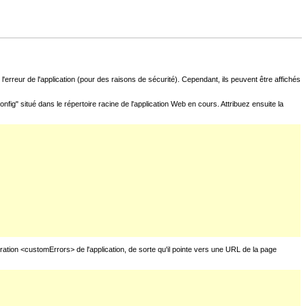
l'erreur de l'application (pour des raisons de sécurité). Cependant, ils peuvent être affichés
fig" situé dans le répertoire racine de l'application Web en cours. Attribuez ensuite la
uration <customErrors> de l'application, de sorte qu'il pointe vers une URL de la page