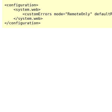
<configuration>

    <system.web>

        <customErrors mode="RemoteOnly" defaultR
    </system.web>

</configuration>