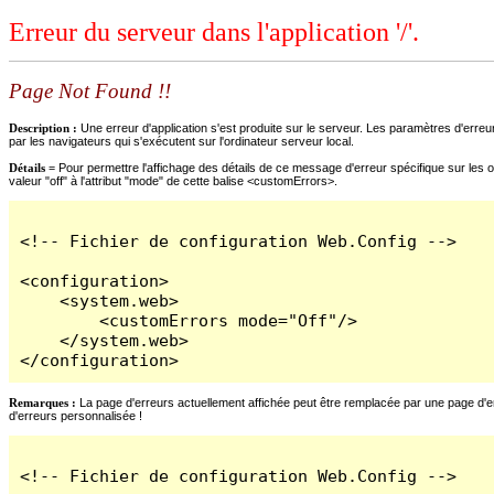
Erreur du serveur dans l'application '/'.
Page Not Found !!
Description :
Une erreur d'application s'est produite sur le serveur. Les paramètres d'erreur
par les navigateurs qui s'exécutent sur l'ordinateur serveur local.
Détails =
Pour permettre l'affichage des détails de ce message d'erreur spécifique sur les o
valeur "off" à l'attribut "mode" de cette balise <customErrors>.
<!-- Fichier de configuration Web.Config -->

<configuration>

    <system.web>

        <customErrors mode="Off"/>

    </system.web>

</configuration>
Remarques :
La page d'erreurs actuellement affichée peut être remplacée par une page d'erre
d'erreurs personnalisée !
<!-- Fichier de configuration Web.Config -->
