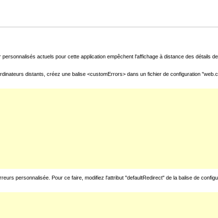
 personnalisés actuels pour cette application empêchent l'affichage à distance des détails de 
rdinateurs distants, créez une balise <customErrors> dans un fichier de configuration "web.con
urs personnalisée. Pour ce faire, modifiez l'attribut "defaultRedirect" de la balise de config