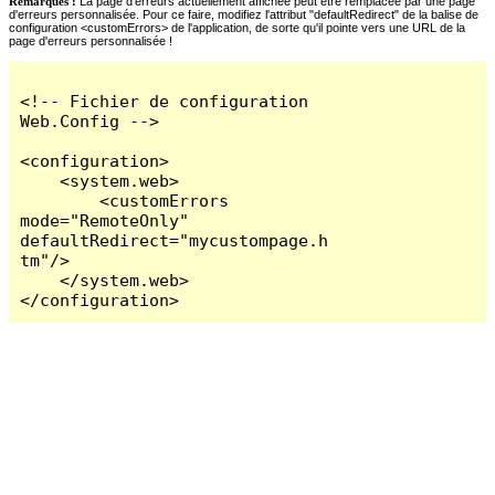
Remarques :
La page d'erreurs actuellement affichée peut être remplacée par une page
d'erreurs personnalisée. Pour ce faire, modifiez l'attribut "defaultRedirect" de la balise de
configuration <customErrors> de l'application, de sorte qu'il pointe vers une URL de la
page d'erreurs personnalisée !
<!-- Fichier de configuration 
Web.Config -->

<configuration>

    <system.web>

        <customErrors 
mode="RemoteOnly" 
defaultRedirect="mycustompage.h
tm"/>

    </system.web>

</configuration>