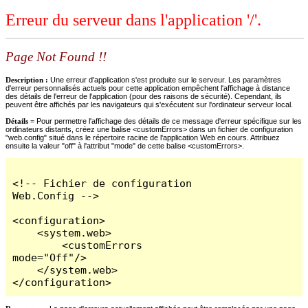
Erreur du serveur dans l'application '/'.
Page Not Found !!
Description :
Une erreur d'application s'est produite sur le serveur. Les paramètres
d'erreur personnalisés actuels pour cette application empêchent l'affichage à distance
des détails de l'erreur de l'application (pour des raisons de sécurité). Cependant, ils
peuvent être affichés par les navigateurs qui s'exécutent sur l'ordinateur serveur local.
Détails =
Pour permettre l'affichage des détails de ce message d'erreur spécifique sur les
ordinateurs distants, créez une balise <customErrors> dans un fichier de configuration
"web.config" situé dans le répertoire racine de l'application Web en cours. Attribuez
ensuite la valeur "off" à l'attribut "mode" de cette balise <customErrors>.
<!-- Fichier de configuration 
Web.Config -->

<configuration>

    <system.web>

        <customErrors 
mode="Off"/>

    </system.web>

</configuration>