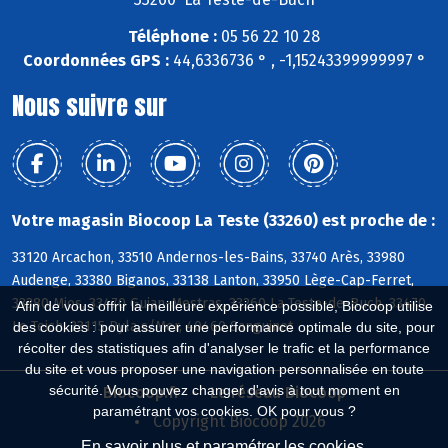
Téléphone :
05 56 22 10 28
Coordonnées GPS :
44,6336736 ° , -1,15243399999997 °
Nous suivre sur
Votre magasin Biocoop La Teste (33260) est proche de :
33120 Arcachon, 33510 Andernos-les-Bains, 33740 Arès, 33980
Audenge, 33380 Biganos, 33138 Lanton, 33950 Lège-Cap-Ferret,
33380 Mios, 33470 Gujan-Mestras, 33260 La Teste-de-Buch, 33470
Afin de vous offrir la meilleure expérience possible, Biocoop utilise
Le Teich, 33115 Pyla s/Mer, 40460 Sanguinet
des cookies : pour assurer une performance optimale du site, pour
récolter des statistiques afin d'analyser le trafic et la performance
du site et vous proposer une navigation personnalisée en toute
sécurité. Vous pouvez changer d'avis à tout moment en
Biocoop.fr
Le réseau Biocoop
paramétrant vos cookies. OK pour vous ?
Copyright Biocoop 2026
En savoir plus et paramétrer les cookies