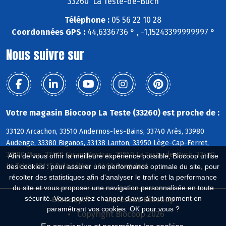
33260 La Teste-de-Buch
Téléphone :
05 56 22 10 28
Coordonnées GPS :
44,6336736 ° , -1,15243399999997 °
Nous suivre sur
Votre magasin Biocoop La Teste (33260) est proche de :
33120 Arcachon, 33510 Andernos-les-Bains, 33740 Arès, 33980
Audenge, 33380 Biganos, 33138 Lanton, 33950 Lège-Cap-Ferret,
33380 Mios, 33470 Gujan-Mestras, 33260 La Teste-de-Buch, 33470
Afin de vous offrir la meilleure expérience possible, Biocoop utilise
Le Teich, 33115 Pyla s/Mer, 40460 Sanguinet
des cookies : pour assurer une performance optimale du site, pour
récolter des statistiques afin d'analyser le trafic et la performance
du site et vous proposer une navigation personnalisée en toute
sécurité. Vous pouvez changer d'avis à tout moment en
Biocoop.fr
Le réseau Biocoop
paramétrant vos cookies. OK pour vous ?
Copyright Biocoop 2026