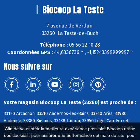
Biocoop La Teste
7 avenue de Verdun
33260 La Teste-de-Buch
Téléphone :
05 56 22 10 28
Coordonnées GPS :
44,6336736 ° , -1,15243399999997 °
Nous suivre sur
Votre magasin Biocoop La Teste (33260) est proche de :
33120 Arcachon, 33510 Andernos-les-Bains, 33740 Arès, 33980
Audenge, 33380 Biganos, 33138 Lanton, 33950 Lège-Cap-Ferret,
33380 Mios, 33470 Gujan-Mestras, 33260 La Teste-de-Buch, 33470
Afin de vous offrir la meilleure expérience possible, Biocoop utilise
Le Teich, 33115 Pyla s/Mer, 40460 Sanguinet
des cookies : pour assurer une performance optimale du site, pour