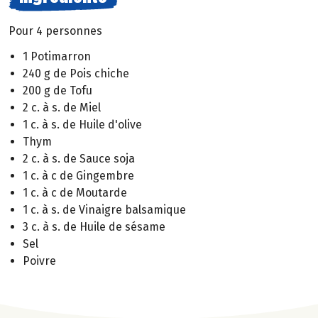
Pour 4 personnes
1 Potimarron
240 g de Pois chiche
200 g de Tofu
2 c. à s. de Miel
1 c. à s. de Huile d'olive
Thym
2 c. à s. de Sauce soja
1 c. à c de Gingembre
1 c. à c de Moutarde
1 c. à s. de Vinaigre balsamique
3 c. à s. de Huile de sésame
Sel
Poivre