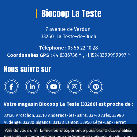
Biocoop La Teste
7 avenue de Verdun
33260 La Teste-de-Buch
Téléphone :
05 56 22 10 28
Coordonnées GPS :
44,6336736 ° , -1,15243399999997 °
Nous suivre sur
Votre magasin Biocoop La Teste (33260) est proche de :
33120 Arcachon, 33510 Andernos-les-Bains, 33740 Arès, 33980
Audenge, 33380 Biganos, 33138 Lanton, 33950 Lège-Cap-Ferret,
33380 Mios, 33470 Gujan-Mestras, 33260 La Teste-de-Buch, 33470
Afin de vous offrir la meilleure expérience possible, Biocoop utilise
Le Teich, 33115 Pyla s/Mer, 40460 Sanguinet
des cookies : pour assurer une performance optimale du site, pour