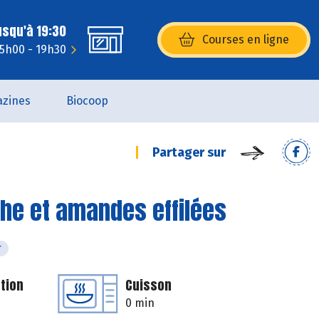
usqu'à 19:30
Courses en ligne
(s’ouvre dans une nouvelle fenêtr
15h00 - 19h30
zines
Biocoop
Partager sur
he et amandes effilées
r
tion
Cuisson
0 min