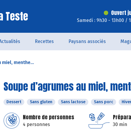
a Teste
Ouvert j
Samedi : 9h30 - 13h00 / 
Actualités
Recettes
Paysans associés
Maga
miel, menthe...
Soupe d’agrumes au miel, ment
Dessert
Sans gluten
Sans lactose
Sans porc
Hive
Nombre de personnes
Prépara
4 personnes
30 min