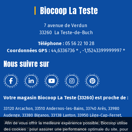
Biocoop La Teste
7 avenue de Verdun
33260 La Teste-de-Buch
Téléphone :
05 56 22 10 28
Coordonnées GPS :
44,6336736 ° , -1,15243399999997 °
Nous suivre sur
Votre magasin Biocoop La Teste (33260) est proche de :
33120 Arcachon, 33510 Andernos-les-Bains, 33740 Arès, 33980
Audenge, 33380 Biganos, 33138 Lanton, 33950 Lège-Cap-Ferret,
33380 Mios, 33470 Gujan-Mestras, 33260 La Teste-de-Buch, 33470
Afin de vous offrir la meilleure expérience possible, Biocoop utilise
Le Teich, 33115 Pyla s/Mer, 40460 Sanguinet
des cookies : pour assurer une performance optimale du site, pour