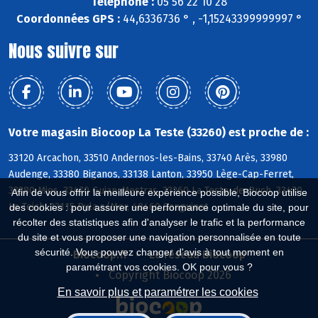
Téléphone :
05 56 22 10 28
Coordonnées GPS :
44,6336736 ° , -1,15243399999997 °
Nous suivre sur
Votre magasin Biocoop La Teste (33260) est proche de :
33120 Arcachon, 33510 Andernos-les-Bains, 33740 Arès, 33980
Audenge, 33380 Biganos, 33138 Lanton, 33950 Lège-Cap-Ferret,
33380 Mios, 33470 Gujan-Mestras, 33260 La Teste-de-Buch, 33470
Afin de vous offrir la meilleure expérience possible, Biocoop utilise
Le Teich, 33115 Pyla s/Mer, 40460 Sanguinet
des cookies : pour assurer une performance optimale du site, pour
récolter des statistiques afin d'analyser le trafic et la performance
du site et vous proposer une navigation personnalisée en toute
sécurité. Vous pouvez changer d'avis à tout moment en
Biocoop.fr
Le réseau Biocoop
paramétrant vos cookies. OK pour vous ?
Copyright Biocoop 2026
En savoir plus et paramétrer les cookies