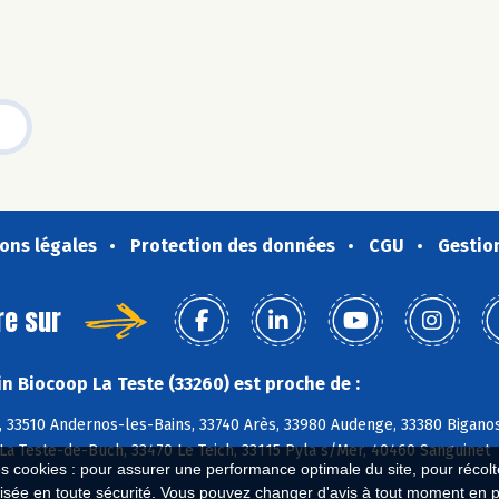
ons légales
Protection des données
CGU
Gestio
re sur
n Biocoop La Teste (33260) est proche de :
 33510 Andernos-les-Bains, 33740 Arès, 33980 Audenge, 33380 Biganos
La Teste-de-Buch, 33470 Le Teich, 33115 Pyla s/Mer, 40460 Sanguinet
es cookies : pour assurer une performance optimale du site, pour récolter
isée en toute sécurité. Vous pouvez changer d'avis à tout moment en 