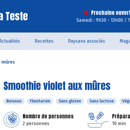
a Teste
Prochaine ouver
Samedi : 9h30 - 13h00 / 
Actualités
Recettes
Paysans associés
Maga
x mûres
Smoothie violet aux mûres
Boisson
Flexitarien
Sans gluten
Sans lactose
Vég
Nombre de personnes
Prépara
2 personnes
10 min