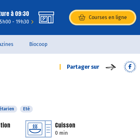
ture à 09:30
Courses en ligne
(s’ouvre dans une nouvelle fenêtr
15h00 - 19h30
zines
Biocoop
Partager sur
étarien
Eté
tion
Cuisson
0 min