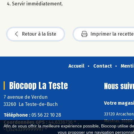
Servir immédiatement.
Retour à la liste
Imprimer la recette
Accueil
Contact
Menti
Biocoop La Teste
Nous suiv
7 avenue de Verdun
Votre magasi
33260 La Teste-de-Buch
33120 Arcachon,
Téléphone :
05 56 22 10 28
Mestras, 33260 
Coordonnées GPS :
44,6336736 ° ,
Afin de vous offrir la meilleure expérience possible, Biocoop utilise d
-1,15243399999997 °
vous proposer une navigation personnal