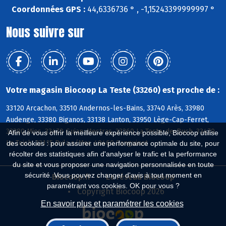
Coordonnées GPS :
44,6336736 ° , -1,15243399999997 °
Nous suivre sur
Votre magasin Biocoop La Teste (33260) est proche de :
33120 Arcachon, 33510 Andernos-les-Bains, 33740 Arès, 33980
Audenge, 33380 Biganos, 33138 Lanton, 33950 Lège-Cap-Ferret,
33380 Mios, 33470 Gujan-Mestras, 33260 La Teste-de-Buch, 33470
Afin de vous offrir la meilleure expérience possible, Biocoop utilise
Le Teich, 33115 Pyla s/Mer, 40460 Sanguinet
des cookies : pour assurer une performance optimale du site, pour
récolter des statistiques afin d'analyser le trafic et la performance
du site et vous proposer une navigation personnalisée en toute
sécurité. Vous pouvez changer d'avis à tout moment en
Biocoop.fr
Le réseau Biocoop
paramétrant vos cookies. OK pour vous ?
Copyright Biocoop 2026
En savoir plus et paramétrer les cookies