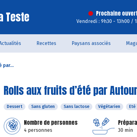
a Teste
Prochaine ouver
Vendredi : 9h30 - 13h00 / 
Actualités
Recettes
Paysans associés
Maga
 par...
Rolls aux fruits d’été par Autou
Dessert
Sans gluten
Sans lactose
Végétarien
Eté
Nombre de personnes
Prépara
4 personnes
30 min