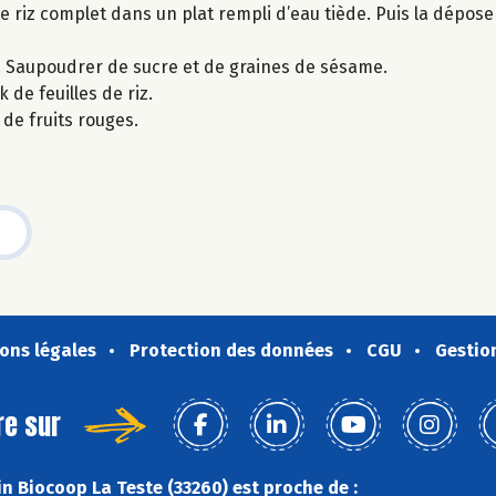
de riz complet dans un plat rempli d’eau tiède. Puis la dépos
pés. Saupoudrer de sucre et de graines de sésame.
de feuilles de riz.
 de fruits rouges.
ons légales
Protection des données
CGU
Gestio
re sur
n Biocoop La Teste (33260) est proche de :