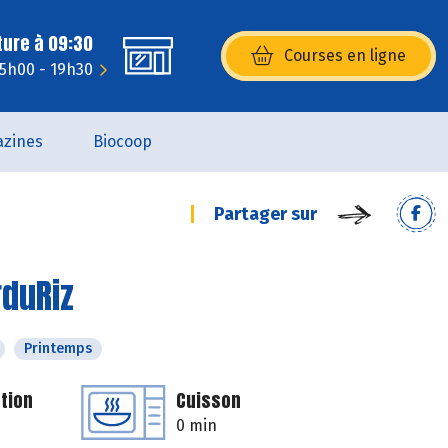
ture à 09:30
Courses en ligne
(s’ouvre dans une nouvelle fenêtr
15h00 - 19h30
zines
Biocoop
Partager sur
rduRiz
Printemps
tion
Cuisson
0 min