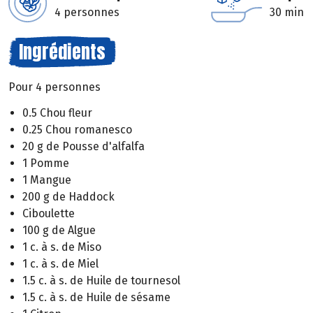
4 personnes
30 min
Ingrédients
Pour 4 personnes
0.5 Chou fleur
0.25 Chou romanesco
20 g de Pousse d'alfalfa
1 Pomme
1 Mangue
200 g de Haddock
Ciboulette
100 g de Algue
1 c. à s. de Miso
1 c. à s. de Miel
1.5 c. à s. de Huile de tournesol
1.5 c. à s. de Huile de sésame