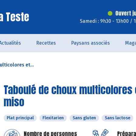
a Teste
Ouvert j
Samedi : 9h30 - 13h00 / 
Actualités
Recettes
Paysans associés
Maga
lticolores et...
Taboulé de choux multicolores 
miso
Plat principal
Flexitarien
Sans gluten
Sans lactose
Nombre de personnes
Prépara