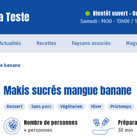
a Teste
Bientôt ouvert - O
Samedi : 9h30 - 13h00 / 
Actualités
Recettes
Paysans associés
Maga
ue banane
Makis sucrés mangue banane
Dessert
Sans porc
Végétarien
Hiver
Printemps
Nombre de personnes
Prépara
4 personnes
30 min