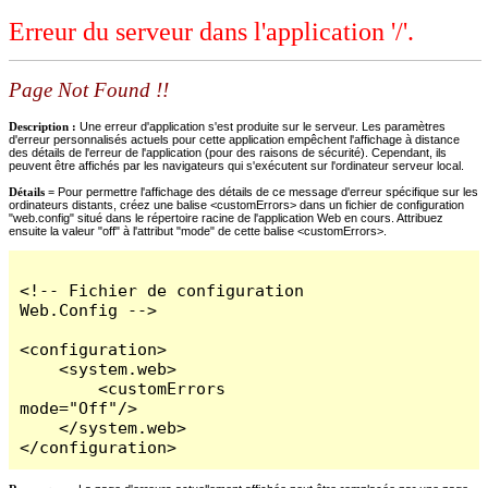
Erreur du serveur dans l'application '/'.
Page Not Found !!
Description :
Une erreur d'application s'est produite sur le serveur. Les paramètres
d'erreur personnalisés actuels pour cette application empêchent l'affichage à distance
des détails de l'erreur de l'application (pour des raisons de sécurité). Cependant, ils
peuvent être affichés par les navigateurs qui s'exécutent sur l'ordinateur serveur local.
Détails =
Pour permettre l'affichage des détails de ce message d'erreur spécifique sur les
ordinateurs distants, créez une balise <customErrors> dans un fichier de configuration
"web.config" situé dans le répertoire racine de l'application Web en cours. Attribuez
ensuite la valeur "off" à l'attribut "mode" de cette balise <customErrors>.
<!-- Fichier de configuration 
Web.Config -->

<configuration>

    <system.web>

        <customErrors 
mode="Off"/>

    </system.web>

</configuration>