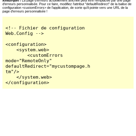
Remarques :
La page d'erreurs actuellement affichée peut être remplacée par une page
d'erreurs personnalisée. Pour ce faire, modifiez l'attribut "defaultRedirect" de la balise de
configuration <customErrors> de l'application, de sorte qu'il pointe vers une URL de la
page d'erreurs personnalisée !
<!-- Fichier de configuration 
Web.Config -->

<configuration>

    <system.web>

        <customErrors 
mode="RemoteOnly" 
defaultRedirect="mycustompage.h
tm"/>

    </system.web>

</configuration>