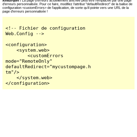
Remarques :
La page d'erreurs actuellement affichée peut être remplacée par une page
d'erreurs personnalisée. Pour ce faire, modifiez l'attribut "defaultRedirect" de la balise de
configuration <customErrors> de l'application, de sorte qu'il pointe vers une URL de la
page d'erreurs personnalisée !
<!-- Fichier de configuration 
Web.Config -->

<configuration>

    <system.web>

        <customErrors 
mode="RemoteOnly" 
defaultRedirect="mycustompage.h
tm"/>

    </system.web>

</configuration>