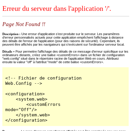
Erreur du serveur dans l'application '/'.
Page Not Found !!
Description :
Une erreur d'application s'est produite sur le serveur. Les paramètres
d'erreur personnalisés actuels pour cette application empêchent l'affichage à distance
des détails de l'erreur de l'application (pour des raisons de sécurité). Cependant, ils
peuvent être affichés par les navigateurs qui s'exécutent sur l'ordinateur serveur local.
Détails =
Pour permettre l'affichage des détails de ce message d'erreur spécifique sur les
ordinateurs distants, créez une balise <customErrors> dans un fichier de configuration
"web.config" situé dans le répertoire racine de l'application Web en cours. Attribuez
ensuite la valeur "off" à l'attribut "mode" de cette balise <customErrors>.
<!-- Fichier de configuration 
Web.Config -->

<configuration>

    <system.web>

        <customErrors 
mode="Off"/>

    </system.web>

</configuration>