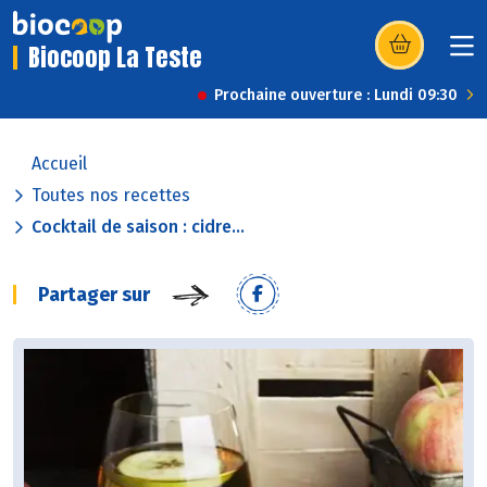
Biocoop La Teste
(s’ouvre dans u
Prochaine ouverture : Lundi 09:30
Accueil
Toutes nos recettes
Cocktail de saison : cidre...
Partager sur