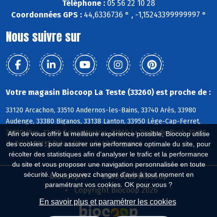
Téléphone :
05 56 22 10 28
Coordonnées GPS :
44,6336736 ° , -1,15243399999997 °
Nous suivre sur
Votre magasin Biocoop La Teste (33260) est proche de :
33120 Arcachon, 33510 Andernos-les-Bains, 33740 Arès, 33980
Audenge, 33380 Biganos, 33138 Lanton, 33950 Lège-Cap-Ferret,
33380 Mios, 33470 Gujan-Mestras, 33260 La Teste-de-Buch, 33470
Afin de vous offrir la meilleure expérience possible, Biocoop utilise
Le Teich, 33115 Pyla s/Mer, 40460 Sanguinet
des cookies : pour assurer une performance optimale du site, pour
récolter des statistiques afin d'analyser le trafic et la performance
du site et vous proposer une navigation personnalisée en toute
sécurité. Vous pouvez changer d'avis à tout moment en
Biocoop.fr
Le réseau Biocoop
paramétrant vos cookies. OK pour vous ?
Copyright Biocoop 2026
En savoir plus et paramétrer les cookies