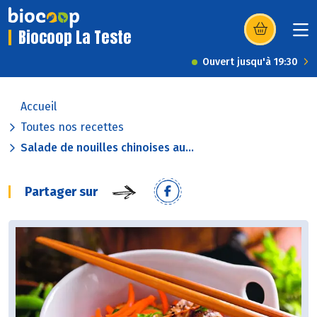
Biocoop La Teste
(s’ouvre dans u
Ouvert jusqu'à 19:30
Accueil
Toutes nos recettes
Salade de nouilles chinoises au...
Partager sur