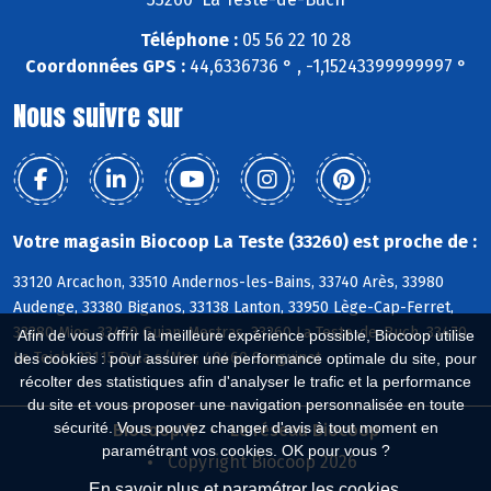
Téléphone :
05 56 22 10 28
Coordonnées GPS :
44,6336736 ° , -1,15243399999997 °
Nous suivre sur
Votre magasin Biocoop La Teste (33260) est proche de :
33120 Arcachon, 33510 Andernos-les-Bains, 33740 Arès, 33980
Audenge, 33380 Biganos, 33138 Lanton, 33950 Lège-Cap-Ferret,
33380 Mios, 33470 Gujan-Mestras, 33260 La Teste-de-Buch, 33470
Afin de vous offrir la meilleure expérience possible, Biocoop utilise
Le Teich, 33115 Pyla s/Mer, 40460 Sanguinet
des cookies : pour assurer une performance optimale du site, pour
récolter des statistiques afin d'analyser le trafic et la performance
du site et vous proposer une navigation personnalisée en toute
sécurité. Vous pouvez changer d'avis à tout moment en
Biocoop.fr
Le réseau Biocoop
paramétrant vos cookies. OK pour vous ?
Copyright Biocoop 2026
En savoir plus et paramétrer les cookies