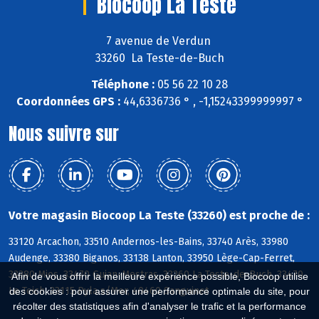
Biocoop La Teste
7 avenue de Verdun
33260 La Teste-de-Buch
Téléphone :
05 56 22 10 28
Coordonnées GPS :
44,6336736 ° , -1,15243399999997 °
Nous suivre sur
Votre magasin Biocoop La Teste (33260) est proche de :
33120 Arcachon, 33510 Andernos-les-Bains, 33740 Arès, 33980
Audenge, 33380 Biganos, 33138 Lanton, 33950 Lège-Cap-Ferret,
33380 Mios, 33470 Gujan-Mestras, 33260 La Teste-de-Buch, 33470
Afin de vous offrir la meilleure expérience possible, Biocoop utilise
Le Teich, 33115 Pyla s/Mer, 40460 Sanguinet
des cookies : pour assurer une performance optimale du site, pour
récolter des statistiques afin d'analyser le trafic et la performance