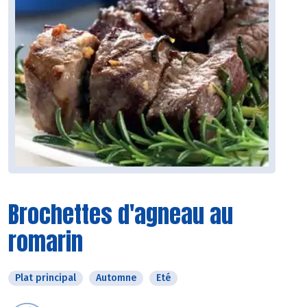
Brochettes d'agneau au
romarin
Plat principal
Automne
Eté