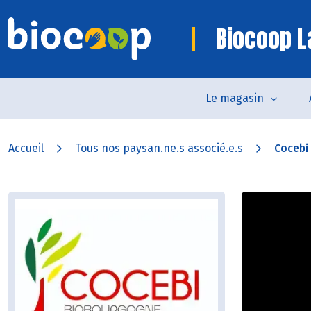
Biocoop L
Le magasin
Accueil
Tous nos paysan.ne.s associé.e.s
Cocebi