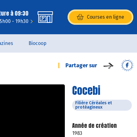
ture à 09:30
Courses en ligne
(s’ouvre dans une nouvelle fenêtr
15h00 - 19h30
zines
Biocoop
Partager sur
Cocebi
Filière Céréales et
protéagineux
Année de création
1983