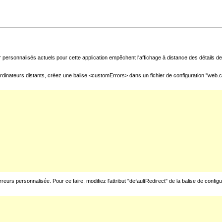
 personnalisés actuels pour cette application empêchent l'affichage à distance des détails de 
rdinateurs distants, créez une balise <customErrors> dans un fichier de configuration "web.con
urs personnalisée. Pour ce faire, modifiez l'attribut "defaultRedirect" de la balise de config