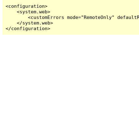
<configuration>

    <system.web>

        <customErrors mode="RemoteOnly" defaultR
    </system.web>

</configuration>