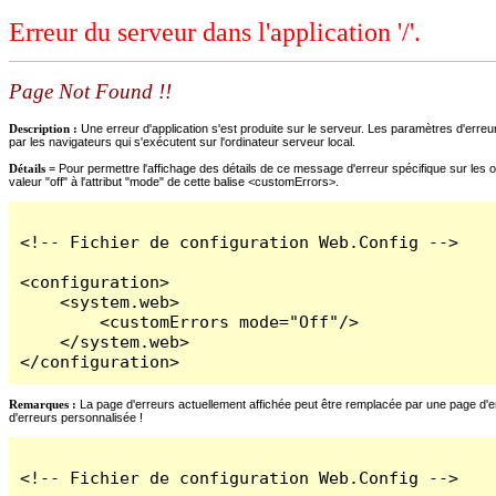
Erreur du serveur dans l'application '/'.
Page Not Found !!
Description :
Une erreur d'application s'est produite sur le serveur. Les paramètres d'erreur
par les navigateurs qui s'exécutent sur l'ordinateur serveur local.
Détails =
Pour permettre l'affichage des détails de ce message d'erreur spécifique sur les o
valeur "off" à l'attribut "mode" de cette balise <customErrors>.
<!-- Fichier de configuration Web.Config -->

<configuration>

    <system.web>

        <customErrors mode="Off"/>

    </system.web>

</configuration>
Remarques :
La page d'erreurs actuellement affichée peut être remplacée par une page d'erre
d'erreurs personnalisée !
<!-- Fichier de configuration Web.Config -->
