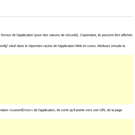
l'erreur de l'application (pour des raisons de sécurité). Cependant, ils peuvent être affichés
fig" situé dans le répertoire racine de l'application Web en cours. Attribuez ensuite la
uration <customErrors> de l'application, de sorte qu'il pointe vers une URL de la page