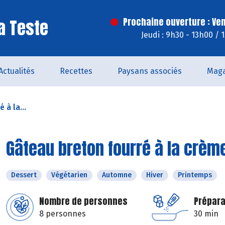
a Teste
Prochaine ouverture : Ve
Jeudi : 9h30 - 13h00 / 
Actualités
Recettes
Paysans associés
Maga
 à la...
Gâteau breton fourré à la crèm
Dessert
Végétarien
Automne
Hiver
Printemps
Nombre de personnes
Prépara
8 personnes
30 min