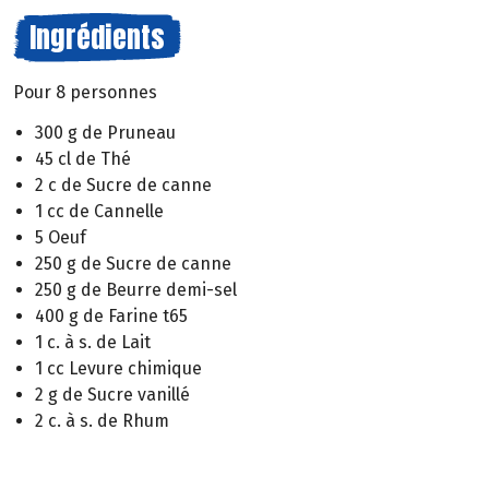
Ingrédients
Pour 8 personnes
300 g de Pruneau
45 cl de Thé
2 c de Sucre de canne
1 cc de Cannelle
5 Oeuf
250 g de Sucre de canne
250 g de Beurre demi-sel
400 g de Farine t65
1 c. à s. de Lait
1 cc Levure chimique
2 g de Sucre vanillé
2 c. à s. de Rhum