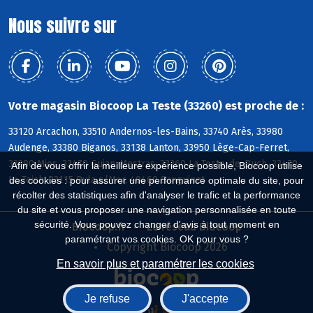
Nous suivre sur
Votre magasin Biocoop La Teste (33260) est proche de :
33120 Arcachon, 33510 Andernos-les-Bains, 33740 Arès, 33980
Audenge, 33380 Biganos, 33138 Lanton, 33950 Lège-Cap-Ferret,
33380 Mios, 33470 Gujan-Mestras, 33260 La Teste-de-Buch, 33470
Afin de vous offrir la meilleure expérience possible, Biocoop utilise
Le Teich, 33115 Pyla s/Mer, 40460 Sanguinet
des cookies : pour assurer une performance optimale du site, pour
récolter des statistiques afin d'analyser le trafic et la performance
du site et vous proposer une navigation personnalisée en toute
sécurité. Vous pouvez changer d'avis à tout moment en
Biocoop.fr
Le réseau Biocoop
paramétrant vos cookies. OK pour vous ?
Copyright Biocoop 2026
En savoir plus et paramétrer les cookies
Je refuse
J'accepte
Réalisé par