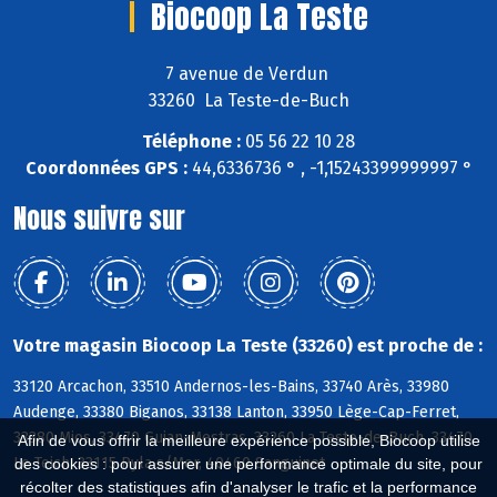
Biocoop La Teste
7 avenue de Verdun
33260 La Teste-de-Buch
Téléphone :
05 56 22 10 28
Coordonnées GPS :
44,6336736 ° , -1,15243399999997 °
Nous suivre sur
Votre magasin Biocoop La Teste (33260) est proche de :
33120 Arcachon, 33510 Andernos-les-Bains, 33740 Arès, 33980
Audenge, 33380 Biganos, 33138 Lanton, 33950 Lège-Cap-Ferret,
33380 Mios, 33470 Gujan-Mestras, 33260 La Teste-de-Buch, 33470
Afin de vous offrir la meilleure expérience possible, Biocoop utilise
Le Teich, 33115 Pyla s/Mer, 40460 Sanguinet
des cookies : pour assurer une performance optimale du site, pour
récolter des statistiques afin d'analyser le trafic et la performance