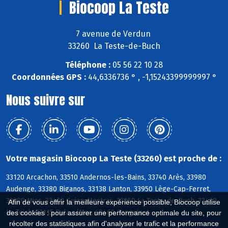
Biocoop La Teste
7 avenue de Verdun
33260 La Teste-de-Buch
Téléphone :
05 56 22 10 28
Coordonnées GPS :
44,6336736 ° , -1,15243399999997 °
Nous suivre sur
Votre magasin Biocoop La Teste (33260) est proche de :
33120 Arcachon, 33510 Andernos-les-Bains, 33740 Arès, 33980
Audenge, 33380 Biganos, 33138 Lanton, 33950 Lège-Cap-Ferret,
33380 Mios, 33470 Gujan-Mestras, 33260 La Teste-de-Buch, 33470
Afin de vous offrir la meilleure expérience possible, Biocoop utilise
Le Teich, 33115 Pyla s/Mer, 40460 Sanguinet
des cookies : pour assurer une performance optimale du site, pour
récolter des statistiques afin d'analyser le trafic et la performance