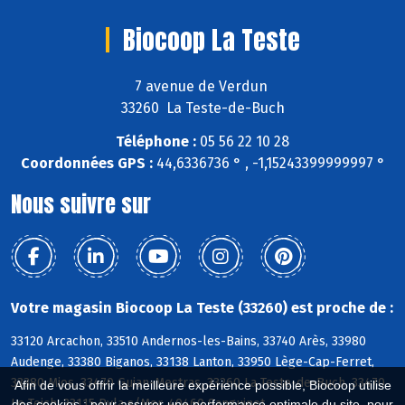
Biocoop La Teste
7 avenue de Verdun
33260 La Teste-de-Buch
Téléphone :
05 56 22 10 28
Coordonnées GPS :
44,6336736 ° , -1,15243399999997 °
Nous suivre sur
Votre magasin Biocoop La Teste (33260) est proche de :
33120 Arcachon, 33510 Andernos-les-Bains, 33740 Arès, 33980
Audenge, 33380 Biganos, 33138 Lanton, 33950 Lège-Cap-Ferret,
33380 Mios, 33470 Gujan-Mestras, 33260 La Teste-de-Buch, 33470
Afin de vous offrir la meilleure expérience possible, Biocoop utilise
Le Teich, 33115 Pyla s/Mer, 40460 Sanguinet
des cookies : pour assurer une performance optimale du site, pour