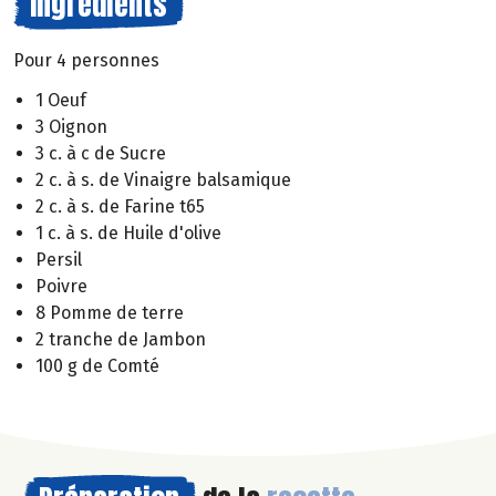
Ingrédients
Pour 4 personnes
1 Oeuf
3 Oignon
3 c. à c de Sucre
2 c. à s. de Vinaigre balsamique
2 c. à s. de Farine t65
1 c. à s. de Huile d'olive
Persil
Poivre
8 Pomme de terre
2 tranche de Jambon
100 g de Comté