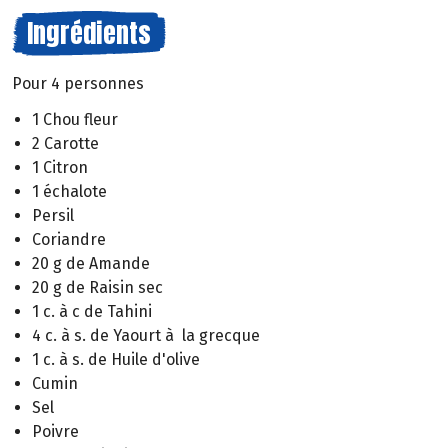
Ingrédients
Pour 4 personnes
1 Chou fleur
2 Carotte
1 Citron
1 échalote
Persil
Coriandre
20 g de Amande
20 g de Raisin sec
1 c. à c de Tahini
4 c. à s. de Yaourt à la grecque
1 c. à s. de Huile d'olive
Cumin
Sel
Poivre