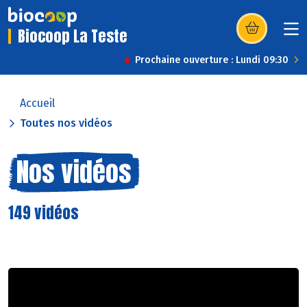
Biocoop La Teste
(s’ouvre dans u
Prochaine ouverture : Lundi 09:30
Accueil
Toutes nos vidéos
Nos vidéos
149 vidéos